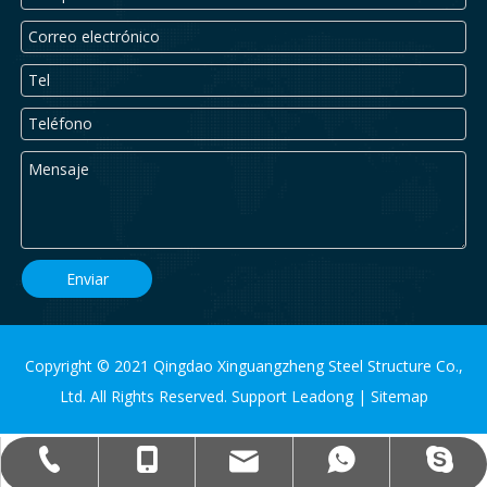
Enviar
Copyright © 2021 Qingdao Xinguangzheng Steel Structure Co.,
Ltd. All Rights Reserved. Support
Leadong
|
Sitemap
qdxgz08@qdxgz.cn
Steel.Structure.xgz
+ 86-532-83306766
+86 - 17806251018
+86 - 17806251018