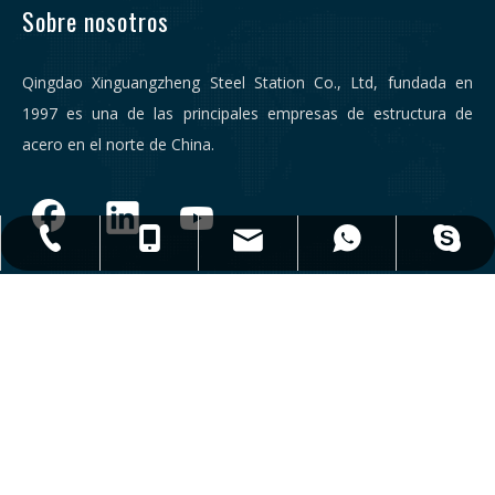
Sobre nosotros
Qingdao Xinguangzheng Steel Station Co., Ltd, fundada en
1997 es una de las principales empresas de estructura de
acero en el norte de China.
qdxgz08@qdxgz.cn
Steel.Structure.xgz
+ 86-532-83306766
+86 - 17806251018
+86 - 17806251018
Enlaces
Contáctenos