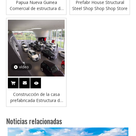
Papua Nueva Guinea
Prefabr House Structural
Comercial de estructura de
Steel Shop Shop Shop Store
acero ligero Edificio de
tiendas
vídeo
Construcción de la casa
prefabricada Estructura de
acero Estructura de acero
Taller de automóviles Audi
Noticias relacionadas
4S Showroom