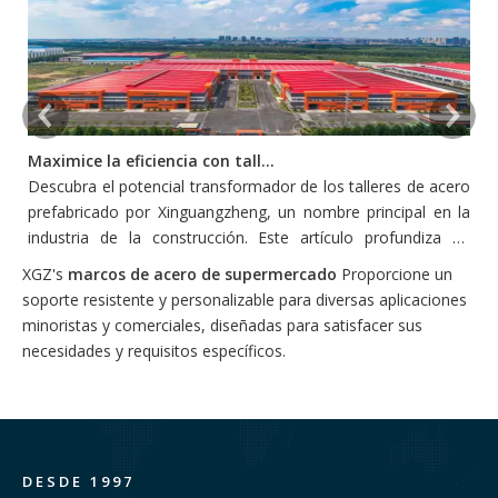
Maximice la eficiencia con talleres de acero prefabricado
Descubra el potencial transformador de los talleres de acero
L
prefabricado por Xinguangzheng, un nombre principal en la
p
industria de la construcción. Este artículo profundiza en
s
cómo estos talleres redefinen la eficiencia y la productividad
pe
XGZ's
marcos de acero de supermercado
Proporcione un
en la construcción, adoptando la innovación y la
soporte resistente y personalizable para diversas aplicaciones
sostenibilidad.
minoristas y comerciales, diseñadas para satisfacer sus
necesidades y requisitos específicos.
DESDE 1997