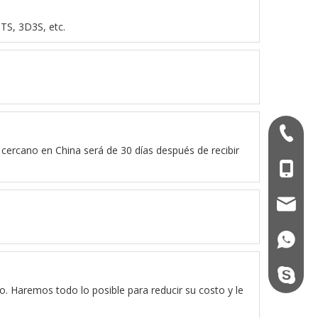
TS, 3D3S, etc.
+ 86-53
cercano en China será de 30 días después de recibir
+86 - 1
qdxgz0
+86 - 1
Steel.S
o. Haremos todo lo posible para reducir su costo y le