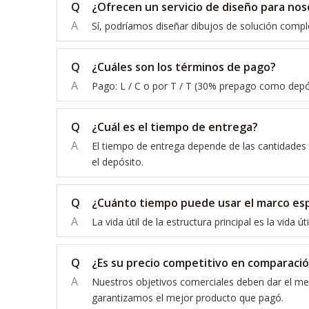
Q
¿Ofrecen un servicio de diseño para nos
A
Sí, podríamos diseñar dibujos de solución comp
Q
¿Cuáles son los términos de pago?
A
Pago: L / C o por T / T (30% prepago como depós
Q
¿Cuál es el tiempo de entrega?
A
El tiempo de entrega depende de las cantidades 
el depósito.
Q
¿Cuánto tiempo puede usar el marco esp
A
La vida útil de la estructura principal es la vida 
Q
¿Es su precio competitivo en comparaci
A
Nuestros objetivos comerciales deben dar el mej
garantizamos el mejor producto que pagó.