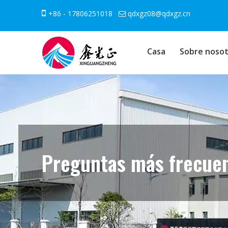

+86 - 17806251018
qdxgz08@qdxgz.cn

Casa
Sobre nosot
Preguntas más frecue