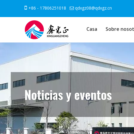

+86 - 17806251018
qdxgz08@qdxgz.cn

Casa
Sobre nosot
Noticias y eventos