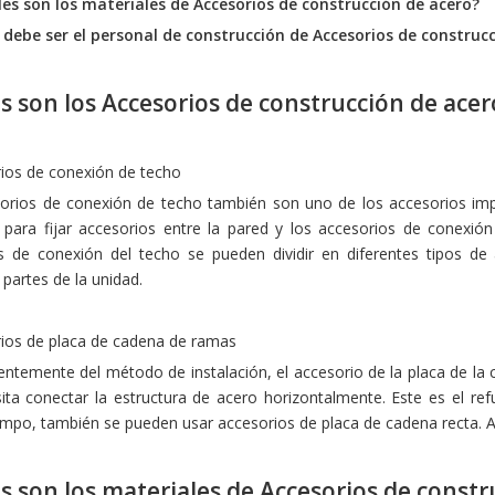
les son los materiales de
Accesorios de construcción de acero
?
 debe ser el personal de construcción de
Accesorios de construc
s son los
Accesorios de construcción de acer
rios de conexión de techo
orios de conexión de techo también son uno de los accesorios im
para fijar accesorios entre la pared y los accesorios de conexión
s de conexión del techo se pueden dividir en diferentes tipos de a
 partes de la unidad.
rios de placa de cadena de ramas
entemente del método de instalación, el accesorio de la placa de la
ita conectar la estructura de acero horizontalmente. Este es el re
po, también se pueden usar accesorios de placa de cadena recta. Al p
s son los materiales de
Accesorios de constr