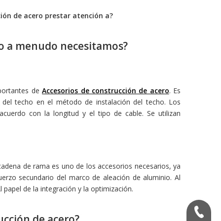
ción de acero
prestar atención a?
o
a menudo necesitamos?
portantes de
Accesorios de construcción de acero
. Es
 del techo en el método de instalación del techo. Los
cuerdo con la longitud y el tipo de cable. Se utilizan
 cadena de rama es uno de los accesorios necesarios, ya
fuerzo secundario del marco de aleación de aluminio. Al
apel de la integración y la optimización.
+ 86-53
ucción de acero
?