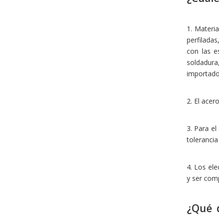
1. Materi
perfiladas
con las e
soldadura,
importados
2. El acer
3. Para el
tolerancia
4. Los ele
y ser comp
¿Qué 