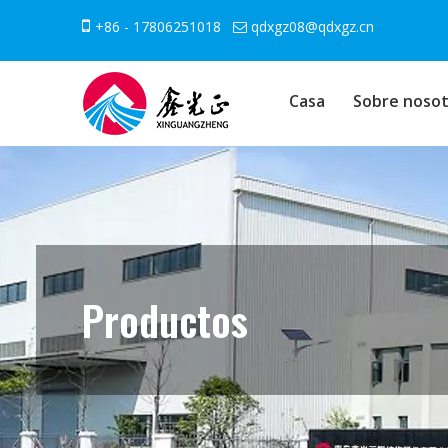

+86 - 17806251018
qdxgz08@qdxgz.cn

Casa
Sobre nosot
Productos