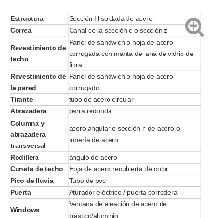
Estructura
Sección H soldada de acero
Correa
Canal de la sección c o sección z
Panel de sándwich o hoja de acero
Revestimiento de
corrugada con manta de lana de vidrio de
techo
fibra
Revestimiento de
Panel de sándwich o hoja de acero
la pared
corrugado
Tirante
tubo de acero circular
Abrazadera
barra redonda
Columna y
acero angular o sección h de acero o
abrazadera
tubería de acero
transversal
Rodillera
ángulo de acero
Cuneta de techo
Hoja de acero recubierta de color
Pico de lluvia
Tubo de pvc
Puerta
Aturador eléctrico / puerta corredera
Ventana de aleación de acero de
Windows
plástico/aluminio