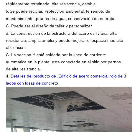
rápidamente terminada. Alta resistencia, estable.
Tubería de
PVC, tubería
Pipa
de acero en
Dia110 mm
pintar
color y = 0.5
Se puede reciclar. Protección ambiental, terremoto de
b.
mm
Hot Dip
Ordinaria, alta
Perno
10.9s, 4.8s
galvanizado,
mantenimiento, prueba de agua, conservación de energía.
fuerza
acero
Acero
C. Puede ser el diseño de taller y personalizar
Pernos de
RodM24, M27,
10.9s
Acero
tierra
M30, M33,
M39, M42
d. La construcción de la estructura del acero es liviana, alta
resistencia, amplia amplia y puede mejorar el espacio más alto
eficiencia.;
C. La sección H está soldada por la línea de corriente
automática en la planta, está conectada en el sitio por pernos
de alta resistencia.
4.
Detalles del producto de Edificio de acero comercial rojo de 3
lados con losas de concreto