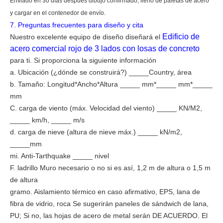
Enviado en 30 días después
dibujo confirmado, lleno de
paletas de acero
y cargar en el contenedor de envío.
7.
Preguntas frecuentes para diseño y cita
Edificio de
Nuestro excelente equipo de diseño diseñará el
acero comercial rojo de 3 lados con losas de concreto
para ti. Si proporciona la siguiente información
a.
Ubicación (¿dónde se construirá?) _____Country, área
b.
Tamaño: Longitud*Ancho*Altura _____ mm*_____ mm*_____
mm
C.
carga de viento (máx. Velocidad del viento) _____ KN/M2,
_____ km/h, _____ m/s
d.
carga de nieve (altura de nieve máx.) _____ kN/m2,
_____mm
mi.
Anti-Tarthquake _____ nivel
F.
ladrillo
Muro necesario o no si es así, 1,2 m de altura o 1,5 m
de altura
gramo.
Aislamiento térmico en caso afirmativo, EPS, lana de
fibra de vidrio, roca
Se sugerirán paneles de sándwich de lana,
PU; Si no, las hojas de acero de metal serán
DE ACUERDO
. El