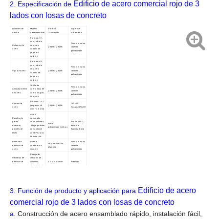
Edificio de acero comercial rojo de 3
2.
Especificación de
lados con losas de concreto
Nombre del
Materia
Material
Superficie
árticulo
Características
Calificación
Tratamiento
Forma de H,
caja, tubería
Pintura o salsa
Columna de
de acero,
Q235B, Q345B
caliente
acero
sábana de
galvanizado
peaje en
caliente
Forma de H,
caja, tubería
Pintura o salsa
de acero,
Viga de acero
Q235B, Q345B
caliente
sábana de
galvanizado
peaje en
caliente
Varilla de
Pintura o salsa
Arriostramiento
acero, tubo de
Q235B, Q345B
caliente
de acero
acero, ángulo
galvanizado
de acero
Purlinas C o Z
Correa de
DIP HOT
(espesor 1.8
Q235B, Q345B
acero
GALVANIZADO
mm ~ 3.0 mm)
Acero
Paneles de
corrugado
pared
único colorido
Alu-Zn 150G,
Acero
externos,
Hoja, paneles
dolor de
galvanizado+pintura
paneles de
de sándwich
fluorocarbono
techo
con EPS, lana
de roca, pu.
Puerta de
Puerta
Pintura o salsa
Hoja de acero o
edificios de
corredera o
caliente
aluminio
acero
rodante
galvanizado
Espejo de
Ventanas de
aleación de
edificios de
aluminio,
T = 1.0-2.0 mm
Aleación
acero
aleación de
aluminio
Coeficiente de
Paneles de
FRP T = 1.5
término
Light Tranmitar
iluminación del
mm-1.8 mm
Expansión: 2.2x10-
85%
cielo
5/cm
Edificio de acero
3.
Función de producto y aplicación para
Ventilador de
Pintura o salsa
Acero, acero
Ventilador
turbina en una
caliente
inoxidable, PC
cresta
galvanizado
comercial rojo de 3 lados con losas de concreto
Placa de acero
galvanizado,
DIP HOT
Canal
acero
T = 2.0 mm
a.
Construcción de acero ensamblado rápido, instalación fácil,
GALVANIZADO
inoxidable
lámina