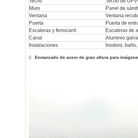
Techo
Techo de UPVC
Muro
Panel de sándw
Ventana
Ventana recubi
Puerta
Puerta de ent
Escaleras y ferrocarril
Escaleras de a
Canal
Aluminio galva
Instalaciones
Inodoro, baño,
2.
Enmarcado de acero de gran altura para imágenes