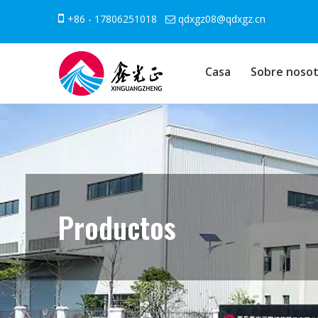

+86 - 17806251018
qdxgz08@qdxgz.cn

Casa
Sobre nosot
Productos