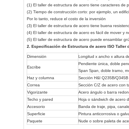
(1) El taller de estructura de acero tiene caracteres de p
(2) Tiempo de construcción corto: por ejemplo, un edifi
Por lo tanto, reduce el costo de la inversión
(3) El taller de estructura de acero tiene buena resistenc
(4) El taller de estructura de acero es fácil de mover 
(5) El taller de estructura de acero puede ensamblar gr
2. Especificación de
Estructura de acero ISO Taller
Dimensión
Longitud x ancho x altura 
Pendiente única, doble pen
Escribe
Span Span, doble tramo, mú
Haz y columna
Sección H&I Q235B/Q345B
Correa
Sección C/Z de acero con
Vigorizante
Acero ángulo o barra redo
Techo y pared
Hoja o sándwich de acero d
Accesorio
Banda de traje, pipa, canal
Superficie
Pintura anticorrosiva o gal
Paquete
Nude o sobre paleta de ace