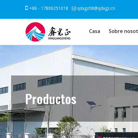

+86 - 17806251018
qdxgz08@qdxgz.cn

Casa
Sobre nosot
Productos