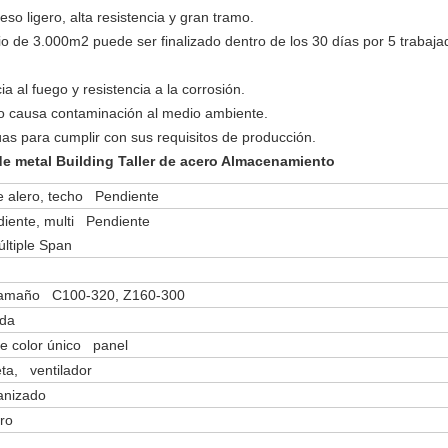
eso ligero, alta resistencia y gran tramo.
cio de 3.000m2 puede ser finalizado dentro de los 30 días por 5 trabaja
ia al fuego y resistencia a la corrosión.
y no causa contaminación al medio ambiente.
úas para cumplir con sus requisitos de producción.
 de metal Building Taller de acero Almacenamiento
de alero, techo Pendiente
diente, multi Pendiente
ltiple Span
 tamaño C100-320, Z160-300
nda
e color único panel
eta, ventilador
vanizado
ro