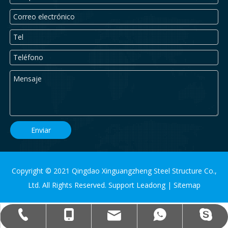
Enviar
Copyright © 2021 Qingdao Xinguangzheng Steel Structure Co.,
Ltd. All Rights Reserved. Support
Leadong
|
Sitemap
qdxgz08@qdxgz.cn
Steel.Structure.xgz
+ 86-532-83306766
+86 - 17806251018
+86 - 17806251018