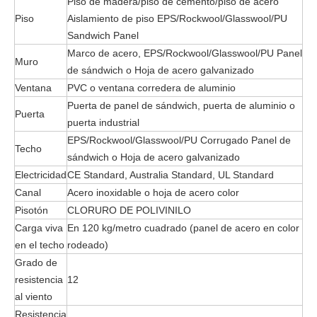
Piso de madera/piso de cemento/piso de acero
Piso
Aislamiento de piso EPS/Rockwool/Glasswool/PU
Sandwich Panel
Marco de acero, EPS/Rockwool/Glasswool/PU Panel
Muro
de sándwich o Hoja de acero galvanizado
Ventana
PVC o ventana corredera de aluminio
Puerta de panel de sándwich, puerta de aluminio o
Puerta
puerta industrial
EPS/Rockwool/Glasswool/PU Corrugado Panel de
Techo
sándwich o Hoja de acero galvanizado
Electricidad
CE Standard, Australia Standard, UL Standard
Canal
Acero inoxidable o hoja de acero color
Pisotón
CLORURO DE POLIVINILO
Carga viva
En 120 kg/metro cuadrado (panel de acero en color
en el techo
rodeado)
Grado de
resistencia
12
al viento
Resistencia