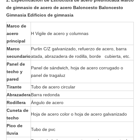
2. Especificación de
Estructura de acero prebriticada Marco
de gimnasio de acero de acero Baloncesto Baloncesto
Gimnasia Edificios de gimnasia
Marco de
acero
H Vigile de acero y columnas
principal
Marco
Purlin C/Z galvanizado, refuerzo de acero, barra
secundario
atada, abrazadera de rodilla, borde cubierta, etc.
Panel de
Panel de sándwich, hoja de acero corrugado o
techo y
panel de tragaluz
pared
Tirante
Tubo de acero circular
Abrazadera
Barra redonda
Rodillera
Ángulo de acero
Cuneta de
Hoja de acero color o hoja de acero galvanizado
techo
Pico de
Tubo de pvc
lluvia