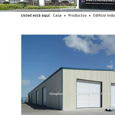
Usted está aquí:
Casa
»
Productos
»
Edificio indu