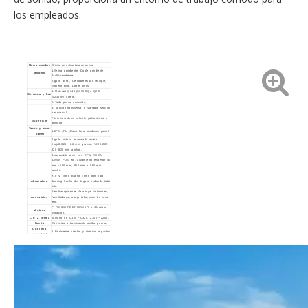
los empleados.
Marca nombre
Oficina de estructura de acero
1.Seling pendiente, Doble pendiente,
Modelo
Multi-pendiente.
2.golle durar, De doble espar Múltiple,
Soltero piso, Doble pisos.
1. Material Q345 (S355JR) o Q235
Columna y haz
(S235JR) acero.
2. Todo perno conexión.
3. sección transversal o Variable sección
transversal.
Por inmersión en caliente galvanizado o
Superficie
pintado.
Techo y muro
1.EPS , PU ,Roca lana sándwich panel.
panel
2.golle vistoso acanalado acero
Hoja0.326 ~ 0.6 mm grueso, YX28-205-
820 (820 mm ancho).
3.sandwich panel con EPS, ROCA
LANA, PUS etc. aislamiento espesor 50
mm ~ 150 mm, 950 mm o 960 mm
ancho.
X o V como Bueno como otro tipo
Abrazadera
bracing hecho de ángulo, redondo tubo
etc.
Semitransparente claraboya cinturones,
Accesorios
Ventiladores, abajo tubo, exterior canal
etc.
CLORURO DE POLIVINILO o Aluminio
Ventana
Aleación.
C o Z correa
Tamaño de C120 ~ C320, Z100 ~ Z200.
Puerta
Corredizo o Laminación arriba puerta.
Que lleva
1. Resistente vientos y sísmico impactos.
capacidad
2.Entaminar pesado nieves.
1. el diseño y cotización de acuerdo a a
Dibujo
su requisitos muy pronto.
2. Haciendo el cotización de acuerdo a a
su dibujos.
3.giving tú el satisfactorio opinión a su
proyectos
ISO9001: 2008, AWS certificado soldador
Certificado
Pasaporte, SGS, BV.