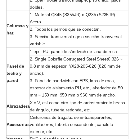
dobles.
1. Material Q345 (S355JR) o Q235 (S235JR)
Acero.
Columna y
2. Todos los pernos que se conectan.
haz
3. Sección transversal rige o sección transversal
variable.
1.eps, PU, ​​panel de sándwich de lana de roca.
2. Single Colorfle Corrugated Steel Sheet0.326 ~
Panel de
0.8 mm de espesor, YX28-205-820 (820 mm de
techo y
ancho).
pared
3. Panel de sandwich con EPS, lana de roca,
espesor de aislamiento PU, etc., alrededor de 50
mm ~ 150 mm, 950 mm o 960 mm de ancho.
X o V, así como otro tipo de arriostramiento hecho
Abrazadera
de ángulo, tubería redonda, etc.
Cinturones de tragaluz semi-transparentes,
Accesorios
ventiladores, tubería descendente, canaleta
exterior, etc.