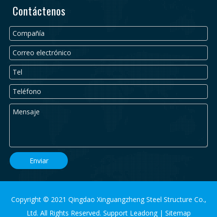
Contáctenos
Enviar
Copyright © 2021 Qingdao Xinguangzheng Steel Structure Co.,
Ltd. All Rights Reserved. Support
Leadong
|
Sitemap