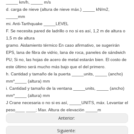
_____ km/h, _____ m/s
d. carga de nieve (altura de nieve máx.) _____ kN/m2,
_____mm
mi. Anti-Tarthquake _____LEVEL
F. Se necesita pared de ladrillo o no si es así, 1,2 m de altura o
1,5 m de altura
gramo. Aislamiento térmico En caso afirmativo, se sugerirán
EPS, lana de fibra de vidrio, lana de roca, paneles de sándwich
PU; Si no, las hojas de acero de metal estarán bien. El costo de
este último será mucho más bajo que el del primero.
h. Cantidad y tamaño de la puerta _____units, _____ (ancho)
mm*_____ (altura) mm
i. Cantidad y tamaño de la ventana _____units, _____ (ancho)
mm*_____ (altura) mm
J Crane necesaria o no si es así, _____UNITS, máx. Levantar el
peso____ ____; Max. Altura de elevación _____m
Anterior:
Siguiente: