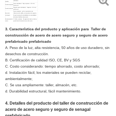
3M Altura
ladrillo:
Acero individual Hoja, espesor = 0.5 mm,
Panel de pared:
color azul
Hoja de acero individual, Espesor = 0.5 mm,
Panel de techo:
color azul
Acero redondo φ12 se suministra con
Barra de
refuerzos de rodilla y otras piezas de soporte,
arranque:
lo que mejorará la estabilidad y la durabilidad
de todo el edificio estructural
Enmarcado de
C Purlin, corbata El soporte de barra, techo y
acero
pared está formando marco de acero
secundario:
secundario
Acero primario
La estructura
H Sección de acero con pintura gris anti-
3. Característica del producto y aplicación para
Taller de
incluyó el haz
rominación, que se atornillará en el sitio
de la grúa:
Especificación:
50*24*12m
construcción de acero de acero seguro y seguro de acero
prefabricado prefabricado
A. Peso de la luz, alta resistencia, 50 años de uso duradero, sin
desechos de construcción.
B. Certificación de calidad ISO, CE, BV y SGS
C. Costo considerando: tiempo ahorrado, costo ahorrado;
d. Instalación fácil, los materiales se pueden reciclar,
ambientalmente;
C. Se usa ampliamente: taller, almacén, etc.
d. Durabilidad estructural, fácil mantenimiento.
4. Detalles del producto del taller de construcción de
acero de acero seguro y seguro de senagal
prefabricado