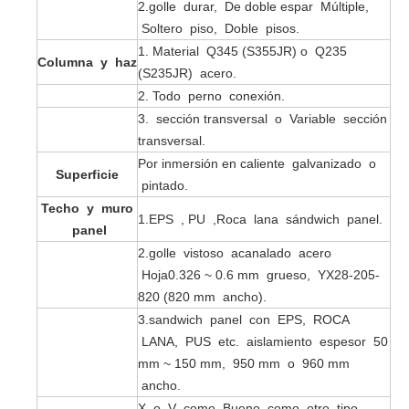
2.golle durar, De doble espar Múltiple,
Soltero piso, Doble pisos.
1. Material Q345 (S355JR) o Q235
Columna y haz
(S235JR) acero.
2. Todo perno conexión.
3. sección transversal o Variable sección
transversal.
Por inmersión en caliente galvanizado o
Superficie
pintado.
Techo y muro
1.EPS , PU ,Roca lana sándwich panel.
panel
2.golle vistoso acanalado acero
Hoja0.326 ~ 0.6 mm grueso, YX28-205-
820 (820 mm ancho).
3.sandwich panel con EPS, ROCA
LANA, PUS etc. aislamiento espesor 50
mm ~ 150 mm, 950 mm o 960 mm
ancho.
X o V como Bueno como otro tipo