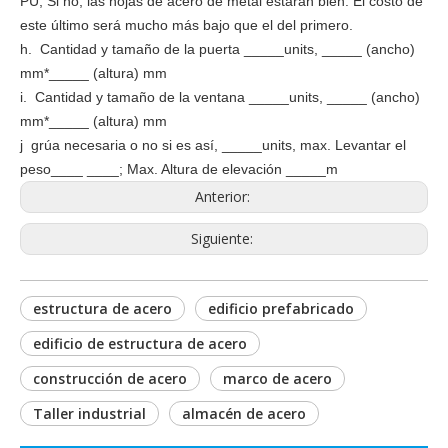
PU; Si no, las hojas de acero de metal estarán bien. El costo de
este último será mucho más bajo que el del primero.
h. Cantidad y tamaño de la puerta _____units, _____ (ancho)
mm*_____ (altura) mm
i. Cantidad y tamaño de la ventana _____units, _____ (ancho)
mm*_____ (altura) mm
j grúa necesaria o no si es así, _____units, max. Levantar el
peso____ ____; Max. Altura de elevación _____m
Anterior:
Siguiente:
estructura de acero
edificio prefabricado
edificio de estructura de acero
construcción de acero
marco de acero
Taller industrial
almacén de acero