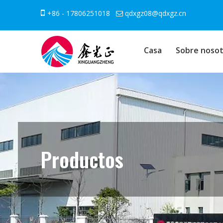

+86 - 17806251018
qdxgz08@qdxgz.cn

Casa
Sobre nosot
Productos