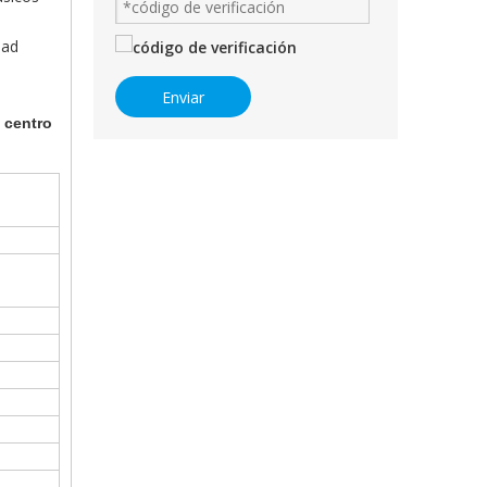
dad
Enviar
 centro