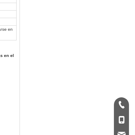
arse en
s en el
+ 86-53
+86 - 1
qdxgz0