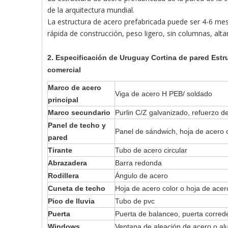
de la arquitectura mundial.
La estructura de acero prefabricada puede ser 4-6 mes
rápida de construcción, peso ligero, sin columnas, alt
2. Especificación de
Uruguay Cortina de pared Estru
comercial
Marco de acero
Viga de acero H PEB/ soldado
principal
Marco secundario
Purlin C/Z galvanizado, refuerzo d
Panel de techo y
Panel de sándwich, hoja de acero 
pared
Tirante
Tubo de acero circular
Abrazadera
Barra redonda
Rodillera
Ángulo de acero
Cuneta de techo
Hoja de acero color o hoja de ace
Pico de lluvia
Tubo de pvc
Puerta
Puerta de balanceo, puerta correde
Windows
Ventana de aleación de acero o a