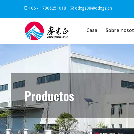

+86 - 17806251018
qdxgz08@qdxgz.cn

Casa
Sobre nosot
Productos