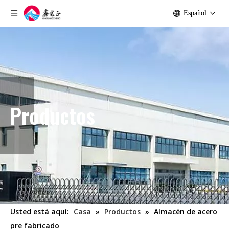
Español
Productos
Usted está aquí:
Casa
»
Productos
»
Almacén de acero
pre fabricado