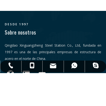
en la construcción, adoptando la innovación y la
sostenibilidad.
DESDE 1997
Sobre nosotros
Qingdao Xinguangzheng Steel Station Co., Ltd, fundada en
1997 es una de las principales empresas de estructura de
acero en el norte de China.
qdxgz08@qdxgz.cn
Steel.Structure.xgz
+ 86-532-83306766
+86 - 17806251018
+86 - 17806251018
Enlaces