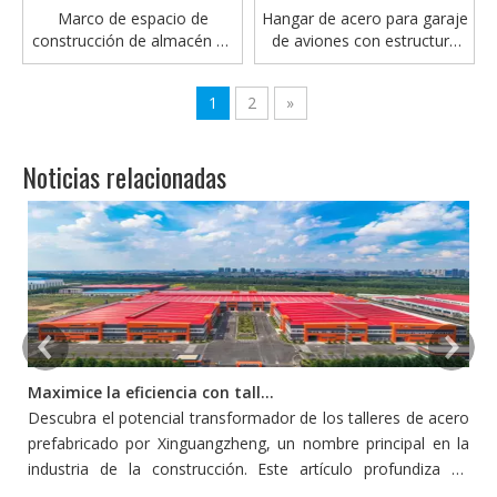
Marco de espacio de
Hangar de acero para garaje
construcción de almacén de
de aviones con estructura
construcción de estructura
de acero prediseñada
de acero
modular de gran oferta
1
2
»
Noticias relacionadas
Maximice la eficiencia con talleres de acero prefabricado
Descubra el potencial transformador de los talleres de acero
L
prefabricado por Xinguangzheng, un nombre principal en la
p
industria de la construcción. Este artículo profundiza en
s
cómo estos talleres redefinen la eficiencia y la productividad
pe