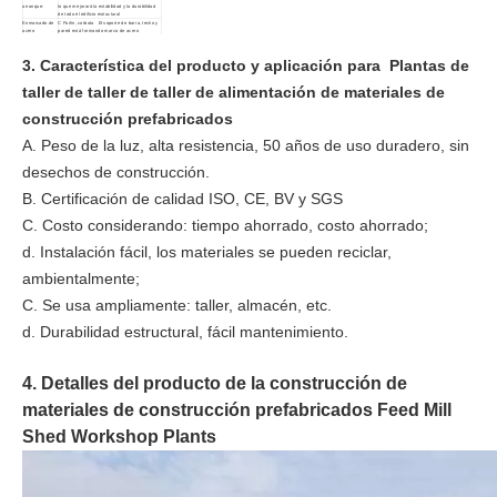
arranque:
lo que mejorará la estabilidad y la durabilidad
de todo el edificio estructural
Enmarcado de
C Purlin, corbata El soporte de barra, techo y
acero
pared está formando marco de acero
secundario:
secundario
Acero primario
La estructura
H Sección de acero con pintura gris anti-
3. Característica del producto y aplicación para
Plantas de
incluyó el haz
rominación, que se atornillará en el sitio
de la grúa:
Especificación:
50*24*12m
taller de taller de taller de alimentación de materiales de
construcción prefabricados
A. Peso de la luz, alta resistencia, 50 años de uso duradero, sin
desechos de construcción.
B. Certificación de calidad ISO, CE, BV y SGS
C. Costo considerando: tiempo ahorrado, costo ahorrado;
d. Instalación fácil, los materiales se pueden reciclar,
ambientalmente;
C. Se usa ampliamente: taller, almacén, etc.
d. Durabilidad estructural, fácil mantenimiento.
4. Detalles del producto de la construcción de
materiales de construcción prefabricados Feed Mill
Shed Workshop Plants