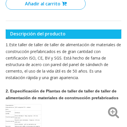
Añadir al carrito
Descripción del producto
Este taller de taller de taller de alimentación de materiales de
1.
construcción prefabricados es de gran cantidad con
certificación ISO, CE, BV y SGS. Está hecho de fama de
estructura de acero con pared del panel de sándwich de
cemento, el uso de la vida útil es de 50 años. Es una
instalación rápida y una gran apariencia.
2. Especificación de
Plantas de taller de taller de taller de
alimentación de materiales de construcción prefabricados
Capacidad de
elevación de la
15t*1 conjunto+7t*1 colocar
grúa:
Pared de
3M Altura
ladrillo:
Acero individual Hoja, espesor = 0.5 mm,
Panel de pared:
color azul
Hoja de acero individual, Espesor = 0.5 mm,
Panel de techo:
color azul
Acero redondo φ12 se suministra con
Barra de
refuerzos de rodilla y otras piezas de soporte,