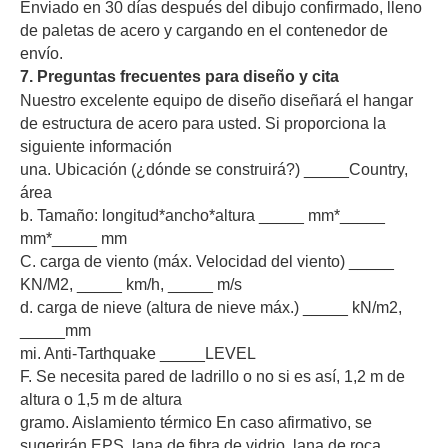
Enviado en 30 días después del dibujo confirmado, lleno
de paletas de acero y cargando en el contenedor de
envío.
7. Preguntas frecuentes para diseño y cita
Nuestro excelente equipo de diseño diseñará el hangar
de estructura de acero para usted. Si proporciona la
siguiente información
una. Ubicación (¿dónde se construirá?) _____Country,
área
b. Tamaño: longitud*ancho*altura _____ mm*_____
mm*_____ mm
C. carga de viento (máx. Velocidad del viento) _____
KN/M2, _____ km/h, _____ m/s
d. carga de nieve (altura de nieve máx.) _____ kN/m2,
_____mm
mi. Anti-Tarthquake _____LEVEL
F. Se necesita pared de ladrillo o no si es así, 1,2 m de
altura o 1,5 m de altura
gramo. Aislamiento térmico En caso afirmativo, se
sugerirán EPS, lana de fibra de vidrio, lana de roca,