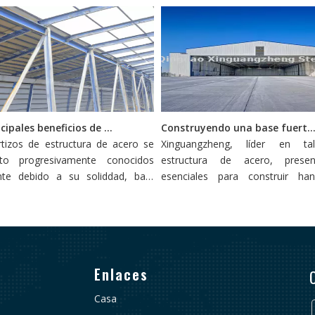
>
Los 5 principales beneficios de los cobertizos de estructura de acero: una inversión duradera
Construyendo una base fuerte: puntas de construcción de hangar de
tizos de estructura de acero se
Xinguangzheng, líder en ta
to progresivamente conocidos
estructura de acero, prese
nte debido a su soliddad, baja
esenciales para construir ha
ades de apoyo y opciones de
acero duraderos y sosteni
ación.
importancia de la fundación es pr
las opciones resistentes como
profundas y las pilas heli
proporcionan estabilidad contra l
Enlaces
externas.
Casa