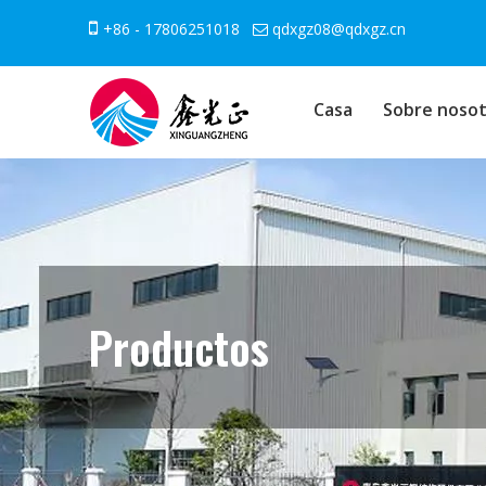

+86 - 17806251018
qdxgz08@qdxgz.cn

Casa
Sobre nosot
Productos