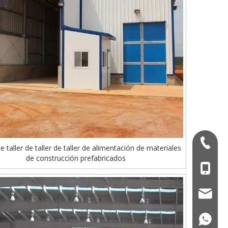
+ 86-53
e taller de taller de taller de alimentación de materiales
de construcción prefabricados
+86 - 1
qdxgz0
+86 - 1