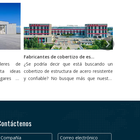
 acero
Fabricantes de cobertizo de estructura de acero superior: encuentre su cobertizo perfecto para la venta
lleres de
¿Se podría decir que está buscando un
Las estruc
nta ideas
cobertizo de estructura de acero resistente
han vuelt
ngares de
y confiable? No busque más que nuestro
los últimos
bles. La
resumen de los principales productores de
rentabilidad
imordial, y
cobertizo de estructura de acero.
 las bases
coidales
as fuerzas
Contáctenos