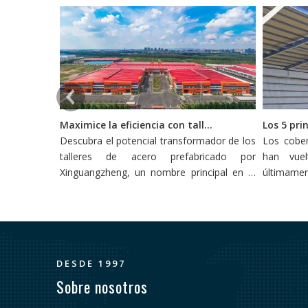
Maximice la eficiencia con talleres de acero prefabricado
Descubra el potencial transformador de los
Los cober
talleres de acero prefabricado por
han vuel
Xinguangzheng, un nombre principal en la
últimame
industria de la construcción. Este artículo
necesid
profundiza en cómo estos talleres
personaliz
redefinen la eficiencia y la productividad en
la construcción, adoptando la innovación y
la sostenibilidad.
DESDE 1997
Sobre nosotros