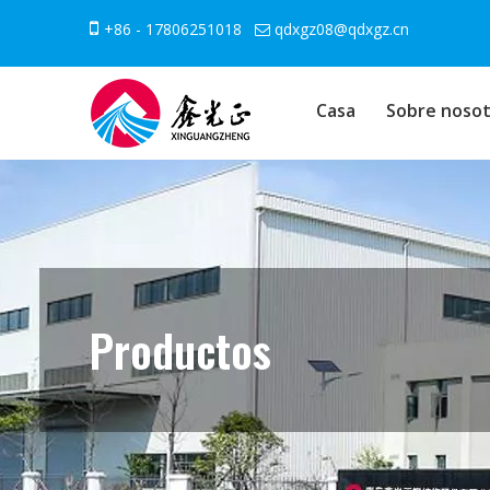

+86 - 17806251018
qdxgz08@qdxgz.cn

Casa
Sobre nosot
Productos