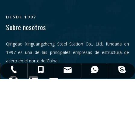
DESDE 1997
Sobre nosotros
Qingdao Xinguangzheng Steel Station Co., Ltd, fundada en
1997 es una de las principales empresas de estructura de
acero en el norte de China.
qdxgz08@qdxgz.cn
Steel.Structure.xgz
+ 86-532-83306766
+86 - 17806251018
+86 - 17806251018
Enlaces
Contáctenos