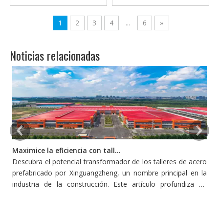
acero Estructura de acero
edificio portátil
Taller de automóviles Audi
1
2
3
4
...
6
»
4S Showroom
Noticias relacionadas
Maximice la eficiencia con talleres de acero prefabricado
Descubra el potencial transformador de los talleres de acero
L
prefabricado por Xinguangzheng, un nombre principal en la
p
industria de la construcción. Este artículo profundiza en
s
cómo estos talleres redefinen la eficiencia y la productividad
pe
en la construcción, adoptando la innovación y la
sostenibilidad.