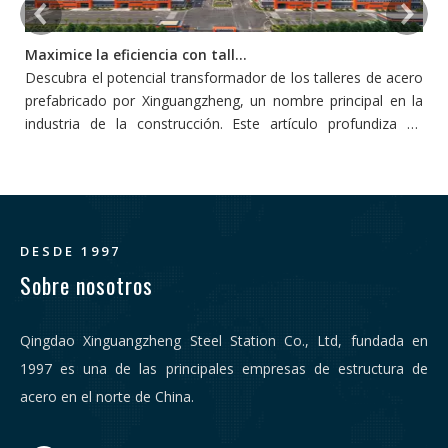
Maximice la eficiencia con talleres de acero prefabricado
Descubra el potencial transformador de los talleres de acero
L
prefabricado por Xinguangzheng, un nombre principal en la
p
industria de la construcción. Este artículo profundiza en
s
cómo estos talleres redefinen la eficiencia y la productividad
pe
en la construcción, adoptando la innovación y la
sostenibilidad.
DESDE 1997
Sobre nosotros
Qingdao Xinguangzheng Steel Station Co., Ltd, fundada en
1997 es una de las principales empresas de estructura de
acero en el norte de China.