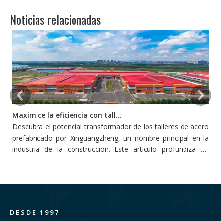
Noticias relacionadas
Maximice la eficiencia con talleres de acero prefabricado
Descubra el potencial transformador de los talleres de acero
L
prefabricado por Xinguangzheng, un nombre principal en la
p
industria de la construcción. Este artículo profundiza en
s
cómo estos talleres redefinen la eficiencia y la productividad
pe
en la construcción, adoptando la innovación y la
sostenibilidad.
DESDE 1997