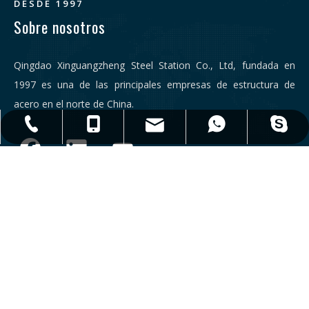
DESDE 1997
Sobre nosotros
Qingdao Xinguangzheng Steel Station Co., Ltd, fundada en
1997 es una de las principales empresas de estructura de
acero en el norte de China.
qdxgz08@qdxgz.cn
Steel.Structure.xgz
+ 86-532-83306766
+86 - 17806251018
+86 - 17806251018
Enlaces
Contáctenos