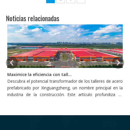
Noticias relacionadas
Maximice la eficiencia con talleres de acero prefabricado
Descubra el potencial transformador de los talleres de acero
L
prefabricado por Xinguangzheng, un nombre principal en la
p
industria de la construcción. Este artículo profundiza en
s
cómo estos talleres redefinen la eficiencia y la productividad
pe
en la construcción, adoptando la innovación y la
sostenibilidad.