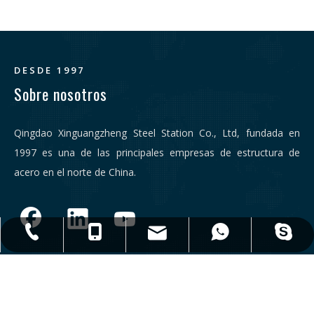
en la construcción, adoptando la innovación y la
sostenibilidad.
DESDE 1997
Sobre nosotros
Qingdao Xinguangzheng Steel Station Co., Ltd, fundada en
1997 es una de las principales empresas de estructura de
acero en el norte de China.
qdxgz08@qdxgz.cn
Steel.Structure.xgz
+ 86-532-83306766
+86 - 17806251018
+86 - 17806251018
Enlaces