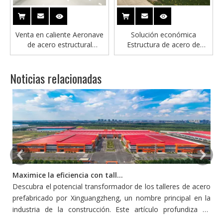
Venta en caliente Aeronave
Solución económica
de acero estructural
Estructura de acero de
Prefabricado Aviones
ingeniería Vanquero de
Hangar Building Building
aeronaves
Noticias relacionadas
Maximice la eficiencia con talleres de acero prefabricado
Descubra el potencial transformador de los talleres de acero
L
prefabricado por Xinguangzheng, un nombre principal en la
p
industria de la construcción. Este artículo profundiza en
s
cómo estos talleres redefinen la eficiencia y la productividad
pe