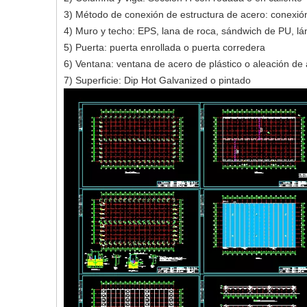
3) Método de conexión de estructura de acero: conexió
4) Muro y techo: EPS, lana de roca, sándwich de PU, l
5) Puerta: puerta enrollada o puerta corredera
6) Ventana: ventana de acero de plástico o aleación de 
7) Superficie: Dip Hot Galvanized o pintado