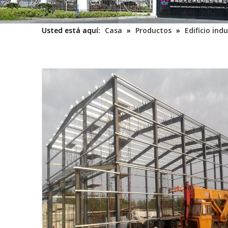
Usted está aquí:
Casa
»
Productos
»
Edificio indu