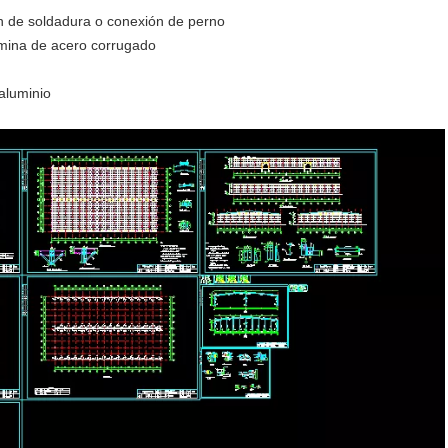
n de soldadura o conexión de perno
ámina de acero corrugado
aluminio