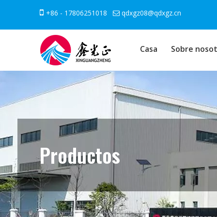

+86 - 17806251018
qdxgz08@qdxgz.cn

Casa
Sobre nosot
Productos