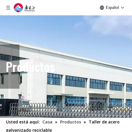
Español
Productos
Usted está aquí:
Casa
»
Productos
»
Taller de acero
galvanizado reciclable