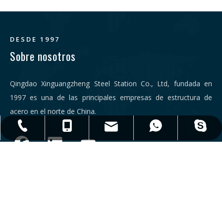
sostenibilidad.
DESDE 1997
Sobre nosotros
Qingdao Xinguangzheng Steel Station Co., Ltd, fundada en
1997 es una de las principales empresas de estructura de
acero en el norte de China.
qdxgz08@qdxgz.cn
Steel.Structure.xgz
+ 86-532-83306766
+86 - 17806251018
+86 - 17806251018
Enlaces
Contáctenos