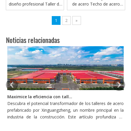
diseño profesional Taller de
de acero Techo de acero
acero
cubierto
1
2
»
Noticias relacionadas
Maximice la eficiencia con talleres de acero prefabricado
Descubra el potencial transformador de los talleres de acero
L
prefabricado por Xinguangzheng, un nombre principal en la
p
industria de la construcción. Este artículo profundiza en
s
cómo estos talleres redefinen la eficiencia y la productividad
pe
en la construcción, adoptando la innovación y la