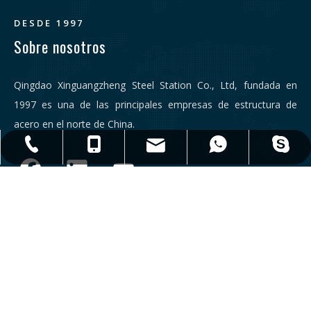
DESDE 1997
Sobre nosotros
Qingdao Xinguangzheng Steel Station Co., Ltd, fundada en
1997 es una de las principales empresas de estructura de
acero en el norte de China.
qdxgz08@qdxgz.cn
Steel.Structure.xgz
+ 86-532-83306766
+86 - 17806251018
+86 - 17806251018
Enlaces
Contáctenos