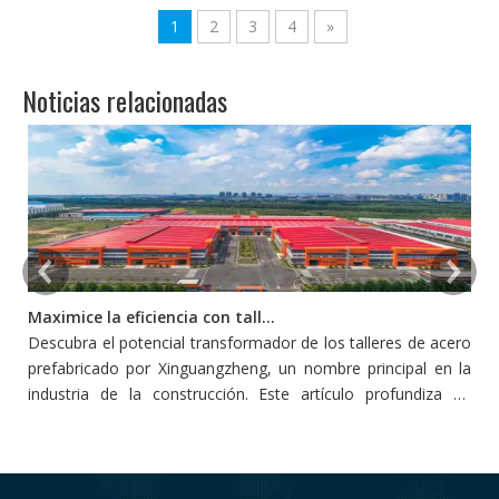
entrepiso
1
2
3
4
»
Noticias relacionadas
Maximice la eficiencia con talleres de acero prefabricado
Descubra el potencial transformador de los talleres de acero
L
prefabricado por Xinguangzheng, un nombre principal en la
p
industria de la construcción. Este artículo profundiza en
s
cómo estos talleres redefinen la eficiencia y la productividad
pe
en la construcción, adoptando la innovación y la
sostenibilidad.