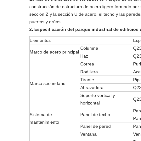
construcción de estructura de acero ligero formado po
sección Z y la sección U de acero, el techo y las pare
puertas y grúas.
2. Especificación del parque industrial de edificios
Elementos
Esp
Columna
Q23
Marco de acero principal
Haz
Q23
Correa
Pur
Rodillera
Ace
Tirante
Pip
Marco secundario
Abrazadera
Q23
Soporte vertical y
Q23
horizontal
Pan
Sistema de
Panel de techo
Pan
mantenimiento
Panel de pared
Pan
Ventana
Ven