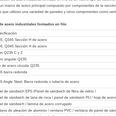
r un marco de acero principal compuesto por componentes de la secció
des que utilizan una variedad de paneles y otros componentes como ven
 de acero industriales formados en frío
ecificación
5, Q345 Sección H de acero
5, Q345 Sección H de acero
lin Q235 C y Z
ro angular Q235
e de acero circular Q235
5 barra redonda
5 Angle Steel, Barra redonda o tubería de acero
el de sándwich EPS /Panel de sándwich de fibra de vidrio /
el de sándwich de lana de roca / panel de sándwich PU / hoja de acer
el de sándwich / lámina de acero corrugado
tana de aleación de aluminio / ventana PVC / ventana de panel de sán