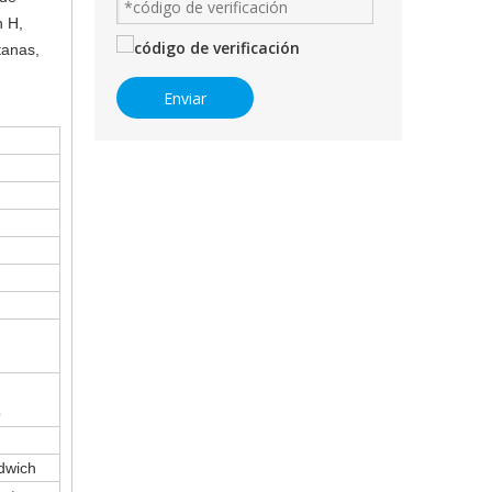
n H,
tanas,
Enviar
o
dwich