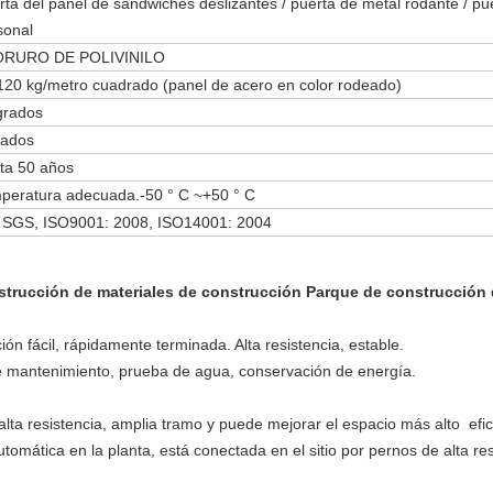
rta del panel de sándwiches deslizantes / puerta de metal rodante / pu
sonal
RURO DE POLIVINILO
120 kg/metro cuadrado (panel de acero en color rodeado)
grados
rados
ta 50 años
peratura adecuada.-50 ° C ~+50 ° C
 SGS, ISO9001: 2008, ISO14001: 2004
onstrucción de materiales de construcción Parque de construcción
n fácil, rápidamente terminada. Alta resistencia, estable.
de mantenimiento, prueba de agua, conservación de energía.
 alta resistencia, amplia tramo y puede mejorar el espacio más alto efic
tomática en la planta, está conectada en el sitio por pernos de alta res