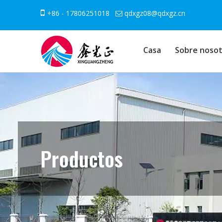

+86 - 17806251018
qdxgz08@qdxgz.cn

Casa
Sobre nosot
Productos