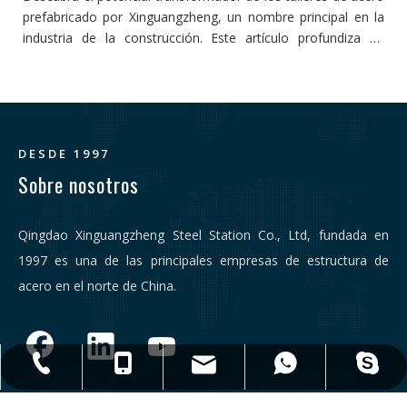
prefabricado por Xinguangzheng, un nombre principal en la
p
industria de la construcción. Este artículo profundiza en
s
cómo estos talleres redefinen la eficiencia y la productividad
pe
en la construcción, adoptando la innovación y la
sostenibilidad.
DESDE 1997
Sobre nosotros
Qingdao Xinguangzheng Steel Station Co., Ltd, fundada en
1997 es una de las principales empresas de estructura de
acero en el norte de China.
qdxgz08@qdxgz.cn
Steel.Structure.xgz
+ 86-532-83306766
+86 - 17806251018
+86 - 17806251018