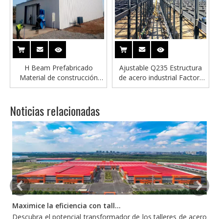
H Beam Prefabricado
Ajustable Q235 Estructura
Material de construcción
de acero industrial Factory
Estructura de acero
Building Garaje
Estructura
Noticias relacionadas
Maximice la eficiencia con talleres de acero prefabricado
Descubra el potencial transformador de los talleres de acero
L