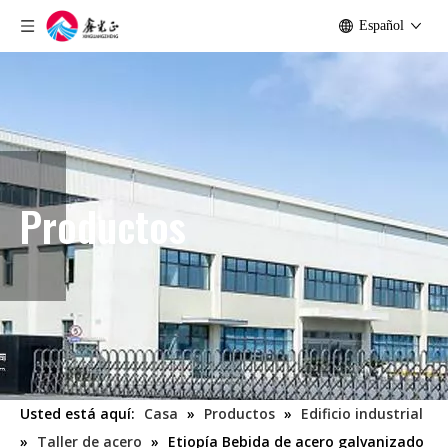
Español
Productos
Usted está aquí:
Casa
»
Productos
»
Edificio industrial
»
Taller de acero
»
Etiopía Bebida de acero galvanizado