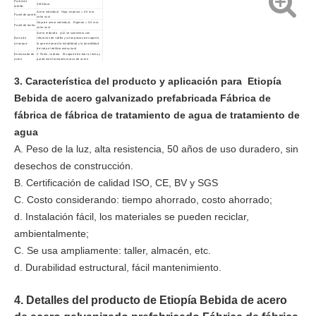
Pared de
3M Altura
ladrillo:
Acero individual Hoja, espesor = 0.5 mm,
Panel de pared:
color azul
Hoja de acero individual, Espesor = 0.5 mm,
Panel de techo:
color azul
Acero redondo φ12 se suministra con
Barra de
refuerzos de rodilla y otras piezas de soporte,
arranque:
lo que mejorará la estabilidad y la durabilidad
de todo el edificio estructural
Enmarcado de
C Purlin, corbata El soporte de barra, techo y
acero
pared está formando marco de acero
secundario:
secundario
Acero primario
La estructura
H Sección de acero con pintura gris anti-
3. Característica del producto y aplicación para
Etiopía
incluyó el haz
rominación, que se atornillará en el sitio
de la grúa:
Especificación:
50*24*12m
Bebida de acero galvanizado prefabricada Fábrica de
fábrica de fábrica de tratamiento de agua de tratamiento de
agua
A. Peso de la luz, alta resistencia, 50 años de uso duradero, sin
desechos de construcción.
B. Certificación de calidad ISO, CE, BV y SGS
C. Costo considerando: tiempo ahorrado, costo ahorrado;
d. Instalación fácil, los materiales se pueden reciclar,
ambientalmente;
C. Se usa ampliamente: taller, almacén, etc.
d. Durabilidad estructural, fácil mantenimiento.
4. Detalles del producto de Etiopía Bebida de acero