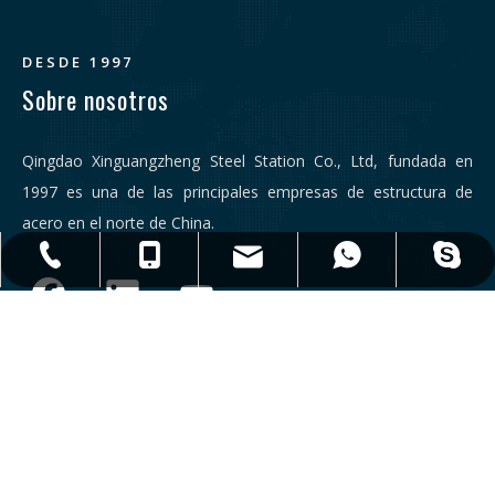
DESDE 1997
Sobre nosotros
Qingdao Xinguangzheng Steel Station Co., Ltd, fundada en
1997 es una de las principales empresas de estructura de
acero en el norte de China.
qdxgz08@qdxgz.cn
Steel.Structure.xgz
+ 86-532-83306766
+86 - 17806251018
+86 - 17806251018
Enlaces
Contáctenos