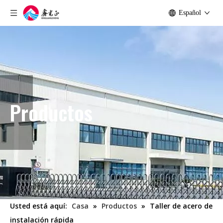
Español
Productos
Usted está aquí:
Casa
»
Productos
»
Taller de acero de
instalación rápida