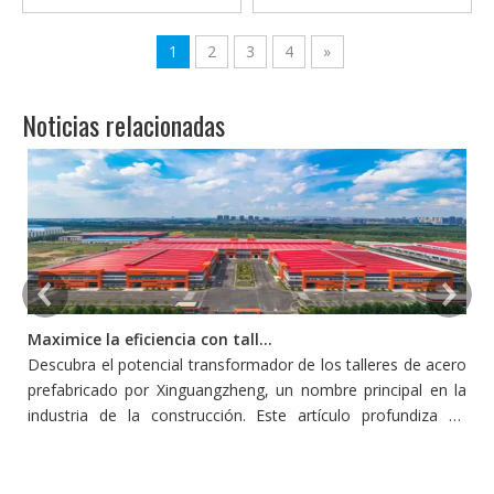
para el mercado de chile
estructural industrial 3D con
entrepiso
1
2
3
4
»
Noticias relacionadas
Maximice la eficiencia con talleres de acero prefabricado
Descubra el potencial transformador de los talleres de acero
L
prefabricado por Xinguangzheng, un nombre principal en la
p
industria de la construcción. Este artículo profundiza en
s
cómo estos talleres redefinen la eficiencia y la productividad
pe
en la construcción, adoptando la innovación y la
sostenibilidad.