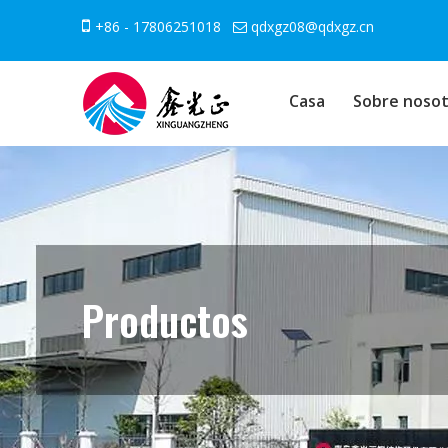

+86 - 17806251018
qdxgz08@qdxgz.cn

Casa
Sobre nosot
Productos